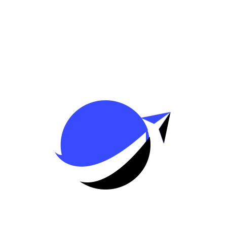
anual
5
Automatic
250,00
DH
299,
/day
t Megane sedan
HYUNDAI ELANTRA
utomatic
4
Automatic
380,00
DH
450,
/day